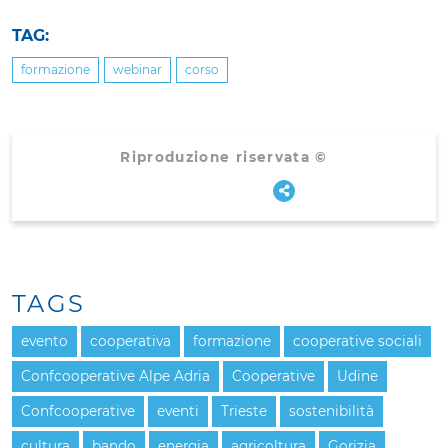
TAG:
formazione
webinar
corso
Riproduzione riservata ©
TAGS
evento
cooperativa
formazione
cooperative sociali
Confcooperative Alpe Adria
Cooperative
Udine
Confcooperative
eventi
Trieste
sostenibilità
cultura
bando
energia
agricoltura
Gorizia