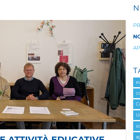
I
N
PR
NO
AP
T
e
c
C
U
s
 ATTIVITÀ EDUCATIVE
a