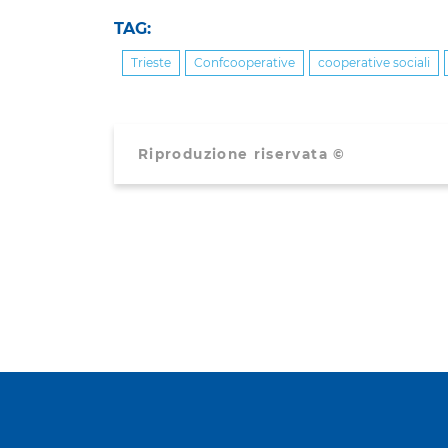
TAG:
Trieste
Confcooperative
cooperative sociali
Riproduzione riservata ©