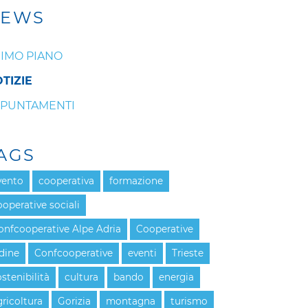
EWS
IMO PIANO
TIZIE
PUNTAMENTI
AGS
vento
cooperativa
formazione
ooperative sociali
onfcooperative Alpe Adria
Cooperative
dine
Confcooperative
eventi
Trieste
ostenibilità
cultura
bando
energia
gricoltura
Gorizia
montagna
turismo