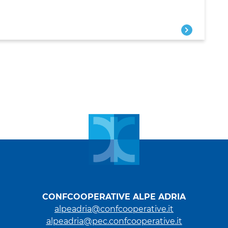
CONFCOOPERATIVE ALPE ADRIA
alpeadria@confcooperative.it
alpeadria@pec.confcooperative.it