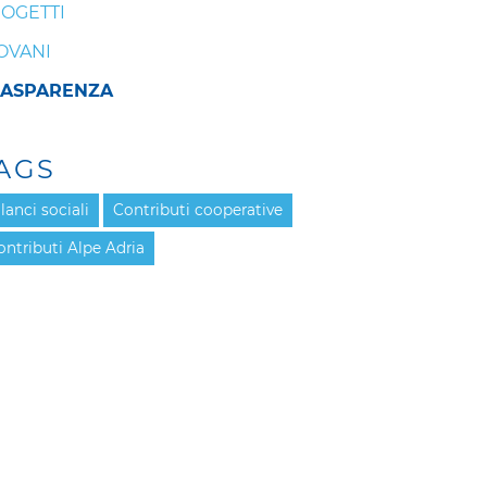
OGETTI
OVANI
RASPARENZA
AGS
lanci sociali
Contributi cooperative
ontributi Alpe Adria