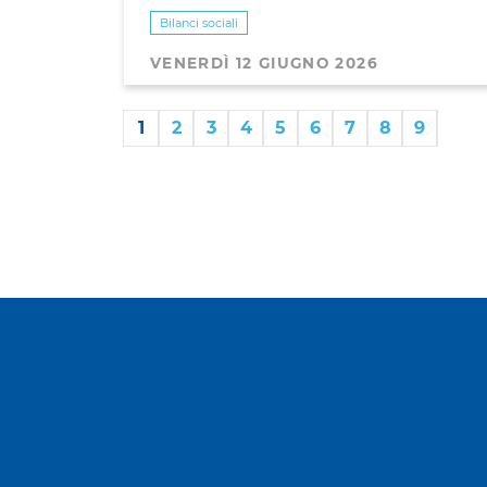
Bilanci sociali
VENERDÌ 12 GIUGNO 2026
1
2
3
4
5
6
7
8
9