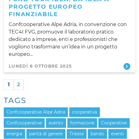
PROGETTO EUROPEO
FINANZIABILE
Confcooperative Alpe Adria, in convenzione con
TEC4I FVG, promuove il laboratorio pratico
dedicato a imprese, enti e professionisti che
vogliono trasformare un’idea in un progetto
europeo...
LUNEDÌ 6 OTTOBRE 2025
1
2
TAGS
Confcooperative Alpe Adria
cooperativa
Confcooperative
evento
formazione
Cooperative
energia
parità di genere
Trieste
bando
eventi